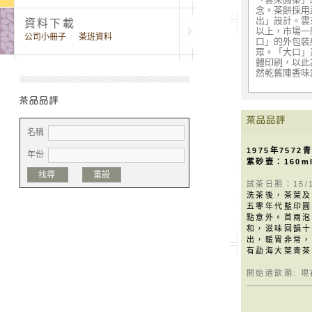
念。茶餅採用
出」設計。雲
資料下載
以上，市場一
公司小冊子
茶班資料
口」的外包裝
眾。「大口」
體印刷，以此
然乾舊陳香味
名稱
1975年7572
年份
紫砂壺：160m
找尋
重設
試茶日期：15/1
洗茶後，茶葉及
五零年代藍印圓
點意外。首兩泡
和，滋味回韻十
出，暖胃非常，
有勐海大葉青茶
開始適飲期: 現