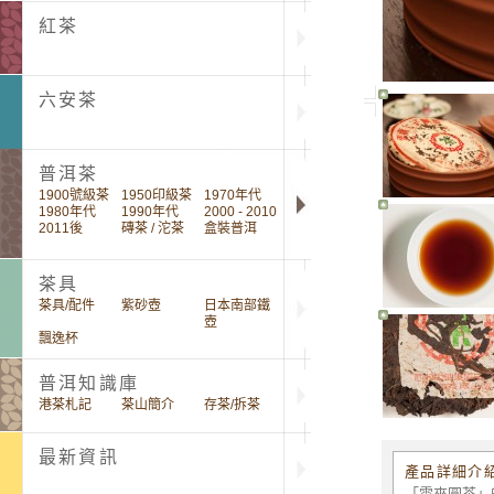
紅茶
六安茶
普洱茶
1900號級茶
1950印級茶
1970年代
1980年代
1990年代
2000 - 2010
2011後
磚茶 / 沱茶
盒裝普洱
茶具
茶具/配件
紫砂壺
日本南部鐵
壺
飄逸杯
普洱知識庫
港茶札記
茶山簡介
存茶/拆茶
最新資訊
產品詳細介
「雲來圓茶」