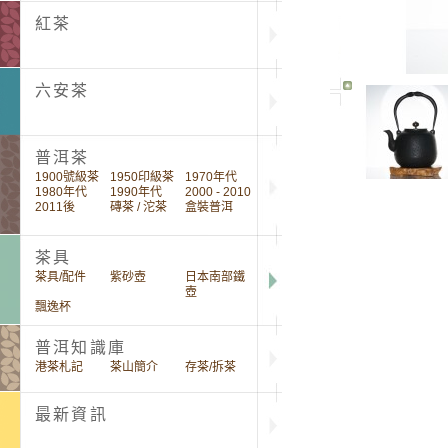
紅茶
六安茶
普洱茶
1900號級茶
1950印級茶
1970年代
1980年代
1990年代
2000 - 2010
2011後
磚茶 / 沱茶
盒裝普洱
茶具
茶具/配件
紫砂壺
日本南部鐵
壺
飄逸杯
普洱知識庫
港茶札記
茶山簡介
存茶/拆茶
最新資訊