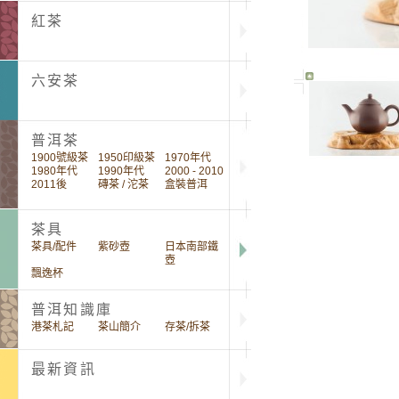
紅茶
六安茶
普洱茶
1900號級茶
1950印級茶
1970年代
1980年代
1990年代
2000 - 2010
2011後
磚茶 / 沱茶
盒裝普洱
茶具
茶具/配件
紫砂壺
日本南部鐵
壺
飄逸杯
普洱知識庫
港茶札記
茶山簡介
存茶/拆茶
最新資訊