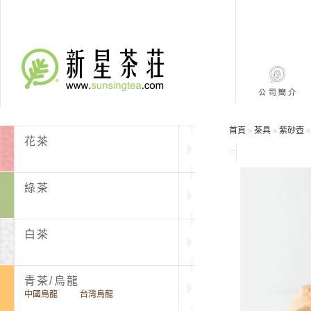
首頁
茶具
紫砂壺
»
»
花茶
綠茶
白茶
青茶/烏龍
中國烏龍
台灣烏龍