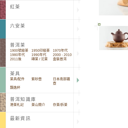
紅茶
六安茶
普洱茶
1900號級茶
1950印級茶
1970年代
1980年代
1990年代
2000 - 2010
2011後
磚茶 / 沱茶
盒裝普洱
茶具
茶具/配件
紫砂壺
日本南部鐵
壺
飄逸杯
普洱知識庫
港茶札記
茶山簡介
存茶/拆茶
最新資訊